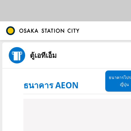
ตู้เอทีเอ็ม
ธนาคารไปรษ
ธนาคาร AEON
ญี่ปุ่น