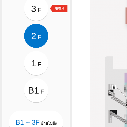
3
F
2
F
1
F
B1
F
B1 ~ 3F
ย้ายไปยัง