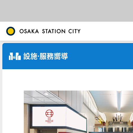
設施·服務嚮導