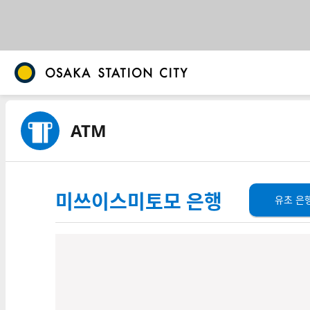
ATM
미쓰이스미토모 은행
유초 은